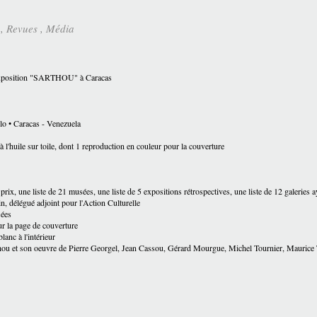
s
,
Revues ,
Média
'exposition "SARTHOU" à Caracas
llo • Caracas - Venezuela
à l'huile sur toile, dont 1 reproduction en couleur pour la couverture
prix, une liste de 21 musées, une liste de 5 expositions rétrospectives, une liste de 12 galeries 
 délégué adjoint pour l'Action Culturelle
sées
r la page de couverture
lanc à l'intérieur
rthou et son oeuvre de Pierre Georgel, Jean Cassou, Gérard Mourgue, Michel Tournier, Maurice 