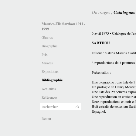
Ouvrages ,
Catalogue
Maurice-Elie Sarthou 1911 -
1999
6 avril
1975 • Catalogue de l
Œuvres
SARTHOU
Biographie
Editeur : Galeria Marcos Casti
Prix
3 reproductions de 3 peintures 
Musées
Expositions
Présentation :
Bibliographie
Une biographie : une liste de 3 
Un prologue de Henry Morestin,
Actualités
Une liste des 29 oeuvres expo
Une reproduction en couleur su
Références
Deux reproductions en noir et b
Huit extraits de textes sur Sa
Espagnol.
Retour